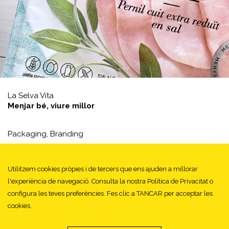
La Selva Vita
Menjar bé, viure millor
Packaging,
Branding
Utilitzem cookies pròpies i de tercers que ens ajuden a millorar
1
2
3
4
l'experiència de navegació. Consulta la nostra Política de Privacitat o
configura les teves preferències. Fes clic a TANCAR per acceptar les
cookies.
© EVA ESTUDI 2026 - Tots els drets reservats