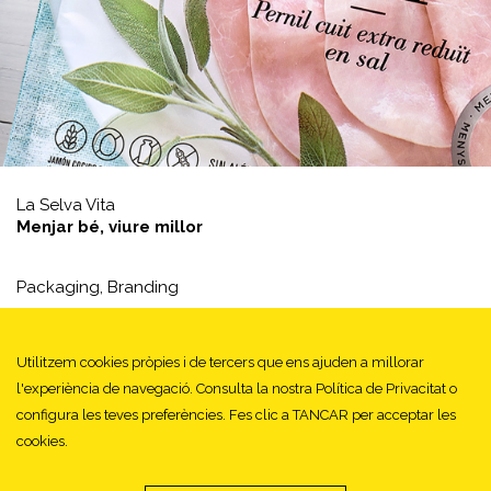
La Selva Vita
Menjar bé, viure millor
Packaging,
Branding
Utilitzem cookies pròpies i de tercers que ens ajuden a millorar
1
2
3
4
l'experiència de navegació. Consulta la nostra Política de Privacitat o
configura les teves preferències. Fes clic a TANCAR per acceptar les
cookies.
© EVA ESTUDI 2026 - Tots els drets reservats